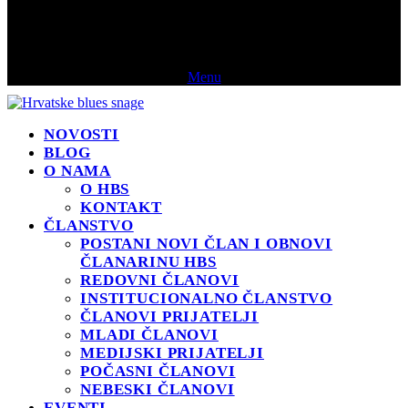
Menu
NOVOSTI
BLOG
O NAMA
O HBS
KONTAKT
ČLANSTVO
POSTANI NOVI ČLAN I OBNOVI
ČLANARINU HBS
REDOVNI ČLANOVI
INSTITUCIONALNO ČLANSTVO
ČLANOVI PRIJATELJI
MLADI ČLANOVI
MEDIJSKI PRIJATELJI
POČASNI ČLANOVI
NEBESKI ČLANOVI
EVENTI