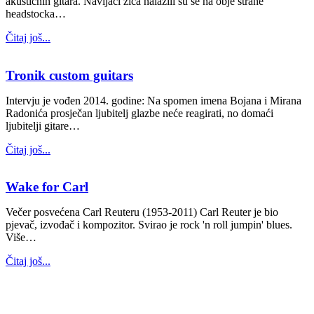
akustičnih gitara. Navijači žica nalazili su se na obje strane
headstocka…
Čitaj još...
Tronik custom guitars
Intervju je vođen 2014. godine: Na spomen imena Bojana i Mirana
Radonića prosječan ljubitelj glazbe neće reagirati, no domaći
ljubitelji gitare…
Čitaj još...
Wake for Carl
Večer posvećena Carl Reuteru (1953-2011) Carl Reuter je bio
pjevač, izvođač i kompozitor. Svirao je rock 'n roll jumpin' blues.
Više…
Čitaj još...