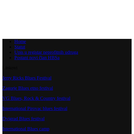
Home
Statut
Upis u registar neprofitnih udruga
Postani novi član HBSa
Linkovi
Jerry Ricks Blues Festival
Zagorje Blues etno festival
VG Blues, Rock & Country festival
International Pirovac blues festival
Dvigrad Blues festival
International Blues camp