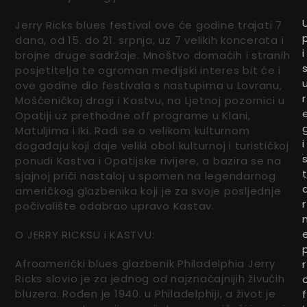
Jerry Ricks blues festival ove će godine trajati 7
dana, od 15. do 21. srpnja, uz 7 velikih koncerata i
i
brojne druge sadržaje. Mnoštvo domaćih i stranih
posjetitelja te ogroman medijski interes bit će i
ove godine dio festivala s nastupima u Lovranu,
r
Mošćeničkoj dragi i Kastvu, na Ljetnoj pozornici u
Opatiji uz prethodne off programe u Klani,
Matuljima i Iki. Radi se o velikom kulturnom
i
događaju koji daje veliki obol kulturnoj i turističkoj
ponudi Kastva i Opatijske rivijere, a bazira se na
sjajnoj priči nastaloj u spomen na legendarnog
američkog glazbenika koji je za svoje posljednje
r
počivalište odabrao upravo Kastav.
O JERRY RICKSU i KASTVU:
Afroamerički blues glazbenik Philadelphia Jerry
r
Ricks slovio je za jednog od najznačajnijih živućih
bluzera. Rođen je 1940. u Philadelphiji, a život je
f