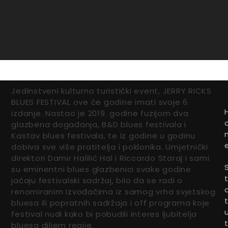
Jedinstveni kulturno turistički event, JERRY RICKS
BLUES FESTIVAL ove će godine imati svoje 6.
izdanje. Nastao je 2019. godine fuzijom dva
glazbena događanja, B&D blues festivala i
Kastav blues festivala, te iz godine u godinu
dobiva sve više pratitelja i poklonika. Umjetnički
direktori Damir Halilić Hal i Riccardo Staraj i sami
su eminentni blues glazbenici svake godine
jačaju festivalski sadržaj, bilo da se radi o
renomiranim izvođačima iz samog vrha svjetskog
bluesa ili popratnih sadržaja i off programa koje
festival nudi kako bi pobudili interes ljubitelja
bluesa diljem regije.