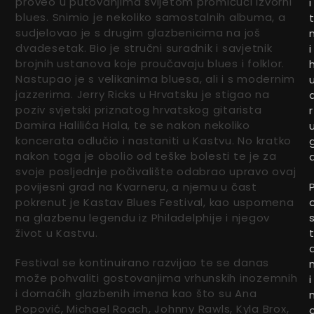
proveo u putovanjima svijetom promičući izvorni
i
blues. Snimio je nekoliko samostalnih albuma, a
sudjelovao je s drugim glazbenicima na još
dvadesetak. Bio je stručni suradnik i savjetnik
i
brojnih ustanova koje proučavaju blues i folklor.
Nastupao je s velikanima bluesa, ali i s modernim
jazzerima. Jerry Ricks u Hrvatsku je stigao na
poziv svjetski priznatog hrvatskog gitarista
r
Damira Halilića Hala, te se nakon nekoliko
koncerata odlučio i nastaniti u Kastvu. No kratko
nakon toga je obolio od teške bolesti te je za
svoje posljednje počivalište odabrao upravo ovaj
povijesni grad na Kvarneru, a njemu u čast
pokrenut je Kastav Blues Festival, kao uspomena
na glazbenu legendu iz Philadelphije i njegov
život u Kastvu.
Festival se kontinuirano razvijao te se danas
može pohvaliti gostovanjima vrhunskih inozemnih
i
i domaćih glazbenih imena kao što su Ana
Popović, Michael Roach, Johnny Rawls, Kyla Brox,