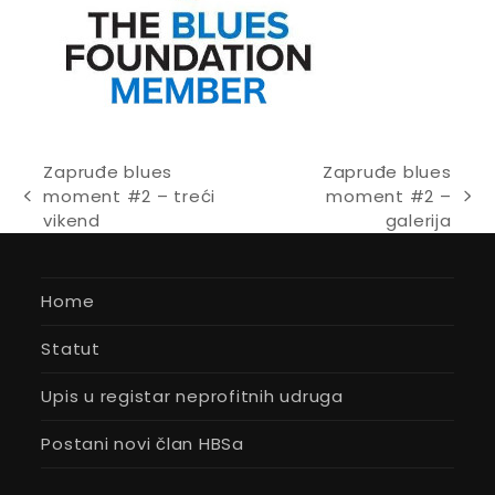
Zapruđe blues
Zapruđe blues
moment #2 – treći
moment #2 –
previous
next
vikend
galerija
post:
post:
Home
Statut
Upis u registar neprofitnih udruga
Postani novi član HBSa