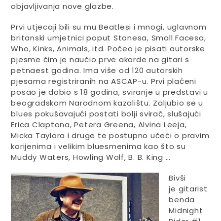
objavljivanja nove glazbe.
Prvi utjecaji bili su mu Beatlesi i mnogi, uglavnom
britanski umjetnici poput Stonesa, Small Facesa,
Who, Kinks, Animals, itd. Počeo je pisati autorske
pjesme čim je naučio prve akorde na gitari s
petnaest godina. Ima više od 120 autorskih
pjesama registriranih na ASCAP-u. Prvi plaćeni
posao je dobio s 18 godina, sviranje u predstavi u
beogradskom Narodnom kazalištu. Zaljubio se u
blues pokušavajući postati bolji svirač, slušajući
Erica Claptona, Petera Greena, Alvina Leeja,
Micka Taylora i druge te postupno učeći o pravim
korijenima i velikim bluesmenima kao što su
Muddy Waters, Howling Wolf, B. B. King …
Bivši
je gitarist
benda
Midnight