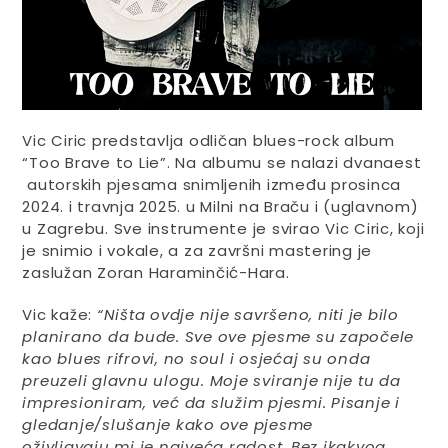
Vic Ciric predstavlja odličan blues-rock album
“Too Brave to Lie”. Na albumu se nalazi dvanaest
autorskih pjesama snimljenih između prosinca
2024. i travnja 2025. u Milni na Braču i (uglavnom)
u Zagrebu. Sve instrumente je svirao Vic Ciric, koji
je snimio i vokale, a za završni mastering je
zaslužan Zoran Haraminčić-Hara.
Vic kaže:
“Ništa ovdje nije savršeno, niti je bilo
planirano da bude. Sve ove pjesme su započele
kao blues rifrovi, no soul i osjećaj su onda
preuzeli glavnu ulogu. Moje sviranje nije tu da
impresioniram, već da služim pjesmi. Pisanje i
gledanje/slušanje kako ove pjesme
oživljavaju mi ​​je najveća radost. Bez ikakvog