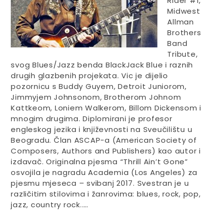
Rider #1,
Midwest
Allman
Brothers
Band
Tribute,
svog Blues/Jazz benda BlackJack Blue i raznih
drugih glazbenih projekata. Vic je dijelio
pozornicu s Buddy Guyem, Detroit Juniorom,
Jimmyjem Johnsonom, Brotherom Johnom
Kattkeom, Loniem Walkerom, Billom Dickensom i
mnogim drugima. Diplomirani je profesor
engleskog jezika i književnosti na Sveučilištu u
Beogradu. Član ASCAP-a (American Society of
Composers, Authors and Publishers) kao autor i
izdavač. Originalna pjesma “Thrill Ain’t Gone”
osvojila je nagradu Academia (Los Angeles) za
pjesmu mjeseca – svibanj 2017. Svestran je u
različitim stilovima i žanrovima: blues, rock, pop,
jazz, country rock..…