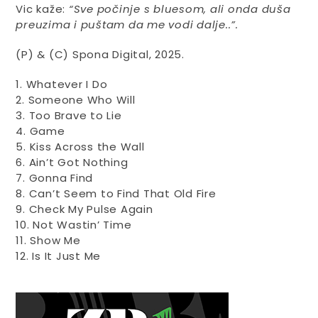
Vic kaže:
“Sve počinje s bluesom, ali onda duša
preuzima i puštam da me vodi dalje..”.
(P) & (C) Spona Digital, 2025.
1. Whatever I Do
2. Someone Who Will
3. Too Brave to Lie
4. Game
5. Kiss Across the Wall
6. Ain’t Got Nothing
7. Gonna Find
8. Can’t Seem to Find That Old Fire
9. Check My Pulse Again
10. Not Wastin’ Time
11. Show Me
12. Is It Just Me