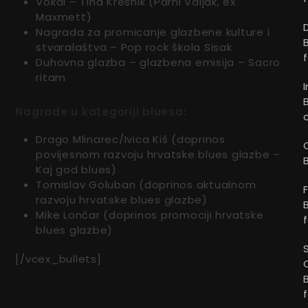
Vokal – Tina Kresnik (Parni Valjak, ex
Maxmett)
Nagrada za promicanje glazbene kulture i
stvaralaštva – Pop rock škola Sisak
Duhovna glazba – glazbena emisija – Sacro
ritam
Nagrade u kategoriji bluesa:
Drago Mlinarec/Ivica Kiš (doprinos
povijesnom razvoju hrvatske blues glazbe –
Kaj god blues)
Tomislav Goluban (doprinos aktualnom
razvoju hrvatske blues glazbe)
Mike Lončar (doprinos promociji hrvatske
blues glazbe)
[/vcex_bullets]