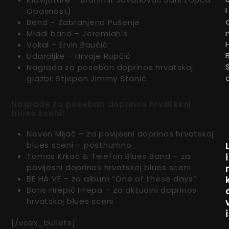
l
Opasnost)
Bend – Zabranjeno Pušenje
Mladi band – Jeremiah’s
Vokal – Ervin Baučić
Udaraljke – Hrvoje Rupčić
Nagrada za poseban doprinos hrvatskoj
glazbi: Stjepan Jimmy Stanić
Nagrade za poseban doprinos hrvatskoj
blues sceni:
Neven Mijač – za povijesni doprinos hrvatskoj
blues sceni – posthumno
Tomas Krkač & Telefon Blues Band – za
i
povijesni doprinos hrvatskoj blues sceni
BE HA VE – za album “One of these days”
Boris Hrepić Hrepa – za aktualni doprinos
hrvatskoj blues sceni
i
[/vcex_bullets]