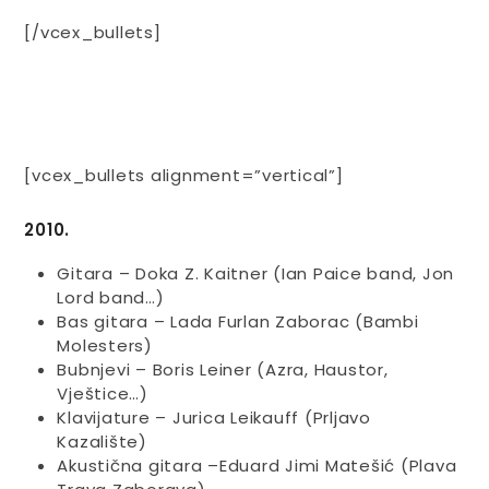
[/vcex_bullets]
[vcex_bullets alignment=”vertical”]
2010.
Gitara – Doka Z. Kaitner (Ian Paice band, Jon
Lord band…)
Bas gitara – Lada Furlan Zaborac (Bambi
Molesters)
Bubnjevi – Boris Leiner (Azra, Haustor,
Vještice…)
Klavijature – Jurica Leikauff (Prljavo
Kazalište)
Akustična gitara –Eduard Jimi Matešić (Plava