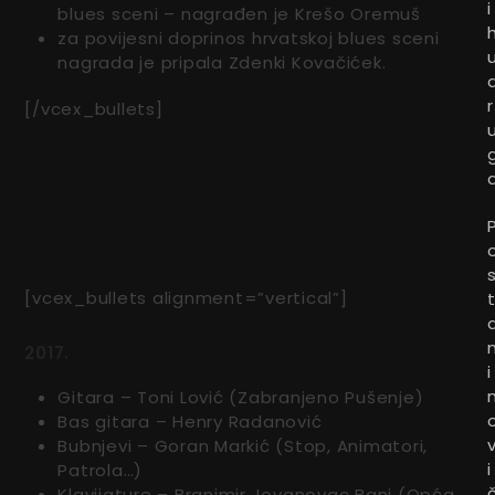
i
blues sceni – nagrađen je Krešo Oremuš
za povijesni doprinos hrvatskoj blues sceni
nagrada je pripala Zdenki Kovačićek.
r
[/vcex_bullets]
[vcex_bullets alignment=”vertical”]
2017.
i
Gitara – Toni Lović (Zabranjeno Pušenje)
Bas gitara – Henry Radanović
Bubnjevi – Goran Markić (Stop, Animatori,
i
Patrola…)
Klavijature – Branimir Jovanovac Bani (Opća