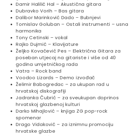
Damir Halilić Hal – Akustična gitara
Dubravko Vorih – Bas gitara
Dalibor Marinković Dado – Bubnjevi
Tomislav Goluban – Ostali instrumenti – usna
harmonika
Tony Cetinski – vokal
Rajko Dujmić – Klavijature
Željko Kovačević Pes – Električna Gitara za
poseban utjecaj na gitariste i više od 40
godina umjetničkog rada
Vatra – Rock band
Voodoo Lizards – Demo izvođač
Želimir Babogredac – za ukupan rad u
hrvatskoj diskografiji
Jadranka Čubrić – za sveukupan doprinos
hrvatskoj glazbenoj kulturi
Darko Mihajlović – knjiga ZG pop-rock
spomenar
Drago Vidaković – za iznimnu promociju
hrvatske glazbe