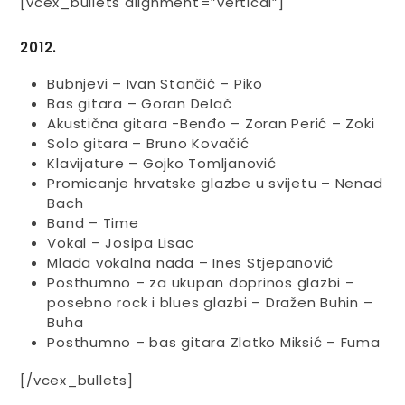
[vcex_bullets alignment=”vertical”]
2012.
Bubnjevi – Ivan Stančić – Piko
Bas gitara – Goran Delač
Akustična gitara -Benđo – Zoran Perić – Zoki
Solo gitara – Bruno Kovačić
Klavijature – Gojko Tomljanović
Promicanje hrvatske glazbe u svijetu – Nenad
Bach
Band – Time
Vokal – Josipa Lisac
Mlada vokalna nada – Ines Stjepanović
Posthumno – za ukupan doprinos glazbi –
posebno rock i blues glazbi – Dražen Buhin –
Buha
Posthumno – bas gitara Zlatko Miksić – Fuma
[/vcex_bullets]