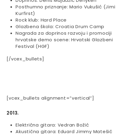
Doprinos: Denis Mujadžić Denyken
Posthumno priznanje: Mario Vukušić (Jimi
Kurfirst)
Rock klub: Hard Place
Glazbena škola: Croatia Drum Camp
Nagrada za doprinos razvoju i promociji
hrvatske demo scene: Hrvatski Glazbeni
Festival (HGF)
[/vcex_bullets]
[vcex_bullets alignment=”vertical”]
2013.
Električna gitara: Vedran Božić
Akustična gitara: Eduard Jimmy Matešić