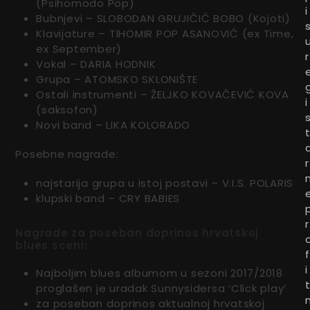
(Psihomodo Pop)
i
Bubnjevi – SLOBODAN GRUJIČIĆ BOBO (Kojoti)
Klavijature – TIHOMIR POP ASANOVIĆ (ex Time,
ex September)
r
Vokal – DARIA HODNIK
Grupa – ATOMSKO SKLONIŠTE
Ostali instrumenti – ŽELJKO KOVAČEVIĆ KOVA
i
(saksofon)
Novi band – LIKA KOLORADO
Posebne nagrade:
r
najstarija grupa u istoj postavi – V.I.S. POLARIS
klupski band – CRY BABIES
r
Nagrade za poseban doprinos hrvatskoj
blues sceni:
f
i
Najboljim blues albumom u sezoni 2017/2018
proglašen je uradak Sunnysidersa ‘Click play’
za poseban doprinos aktualnoj hrvatskoj