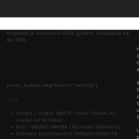
Nagrada je osnovana 2004 godine. Dodijeljuje se
do 2018.
[vcex_bullets alignment=”vertical”]
2018.
Gitara – VLADO SIMČIĆ VAVA (Turisti, ex
Laufer, ex En Face)
Bas – BRUNO LANGER (Atomsko Sklonište)
Bubnjevi (posthumno) TIGRAN KALEBOTA