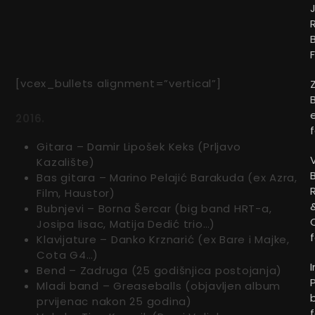
[vcex_bullets alignment=”vertical”]
2016.
Gitara – Damir Lipošek Keks (Prljavo
Kazalište)
Bas gitara – Marino Pelajić Barakuda (ex Azra,
Film, Haustor)
Bubnjevi – Borna Šercar (big band HRT-a,
Josipa lisac, Matija Dedić trio…)
Klavijature – Danko Krznarić (ex Bare i Majke,
Cota G4…)
Bend – Zadruga (25 godišnjica postojanja)
Mladi band – Greaseballs (objavljen album
prvijenac nakon 25 godina)