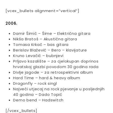
[vcex_bullets alignment=”vertical”]
2006.
Damir Šimić – Šime – Električna gitara
Nikša Bratoš – Akustična gitara
Tomasa Krkač – bas gitara
Berislav Blažević – Bero – klavijature
Kruno Levačić – bubnjevi
Prljavo kazalište – za cjelokupan doprinos
hrvatskoj glazbi povodom 30 godina rada
Divlje jagode – za retrospektivni album
Hard Time – hard & heavy album
Dragonfly – rock singl
Najveći utjecaj na rock pjevanje u posljednjih
40 godina – Dado Topić
Demo bend – Hadswitch
[/vcex_bullets]