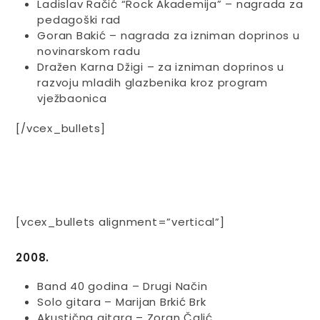
Ladislav Račić “Rock Akademija” – nagrada za
pedagoški rad
Goran Bakić – nagrada za izniman doprinos u
novinarskom radu
Dražen Karna Džigi – za izniman doprinos u
razvoju mladih glazbenika kroz program
vježbaonica
[/vcex_bullets]
[vcex_bullets alignment=”vertical”]
2008.
Band 40 godina – Drugi Način
Solo gitara – Marijan Brkić Brk
Akustična gitara – Zoran Čalić