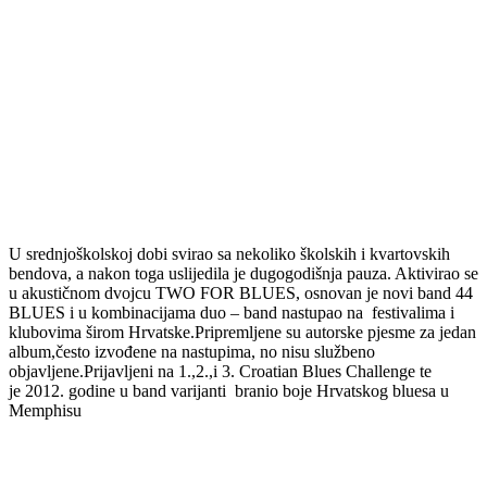
DAMIR HORVATIČEK
U srednjoškolskoj dobi svirao sa nekoliko školskih i kvartovskih
bendova, a nakon toga uslijedila je dugogodišnja pauza. Aktivirao se
u akustičnom dvojcu TWO FOR BLUES, osnovan je novi band 44
BLUES i u kombinacijama duo – band nastupao na festivalima i
klubovima širom Hrvatske.Pripremljene su autorske pjesme za jedan
album,često izvođene na nastupima, no nisu službeno
objavljene.Prijavljeni na 1.,2.,i 3. Croatian Blues Challenge te
je 2012. godine u band varijanti branio boje Hrvatskog bluesa u
Memphisu