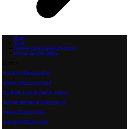
Home
Statut
Upis u registar neprofitnih udruga
Postani novi član HBSa
Linkovi
Jerry Ricks Blues Festival
Zagorje Blues etno festival
VG Blues, Rock & Country festival
International Pirovac blues festival
Dvigrad Blues festival
International Blues camp