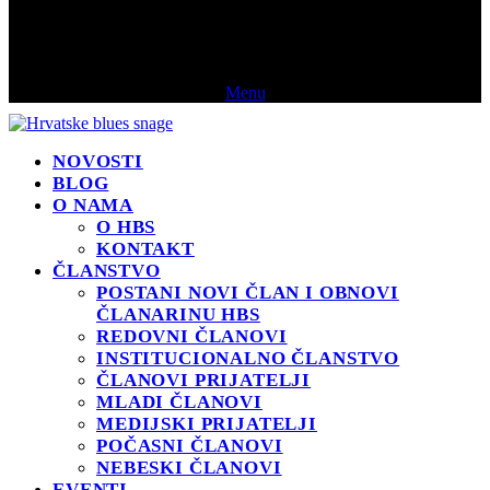
Menu
NOVOSTI
BLOG
O NAMA
O HBS
KONTAKT
ČLANSTVO
POSTANI NOVI ČLAN I OBNOVI
ČLANARINU HBS
REDOVNI ČLANOVI
INSTITUCIONALNO ČLANSTVO
ČLANOVI PRIJATELJI
MLADI ČLANOVI
MEDIJSKI PRIJATELJI
POČASNI ČLANOVI
NEBESKI ČLANOVI
EVENTI