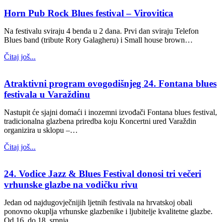
Horn Pub Rock Blues festival – Virovitica
Na festivalu sviraju 4 benda u 2 dana. Prvi dan sviraju Telefon
Blues band (tribute Rory Galagheru) i Small house brown…
Čitaj još...
Atraktivni program ovogodišnjeg 24. Fontana blues
festivala u Varaždinu
Nastupit će sjajni domaći i inozemni izvođači Fontana blues festival,
tradicionalna glazbena priredba koju Koncertni ured Varaždin
organizira u sklopu –…
Čitaj još...
24. Vodice Jazz & Blues Festival donosi tri večeri
vrhunske glazbe na vodičku rivu
Jedan od najdugovječnijih ljetnih festivala na hrvatskoj obali
ponovno okuplja vrhunske glazbenike i ljubitelje kvalitetne glazbe.
Od 16. do 18. srpnja…