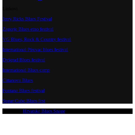
Linkovi
Jerry Ricks Blues Festival
Zagorje Blues etno festival
VG Blues, Rock & Country festival
International Pirovac blues festival
Dvigrad Blues festival
International Blues camp
Cittanova Blues
Fontana Blues festival
Sugar Cube Blues fest
Copyright
Hrvatske Blues Snage
- All Rights Reserved 2026