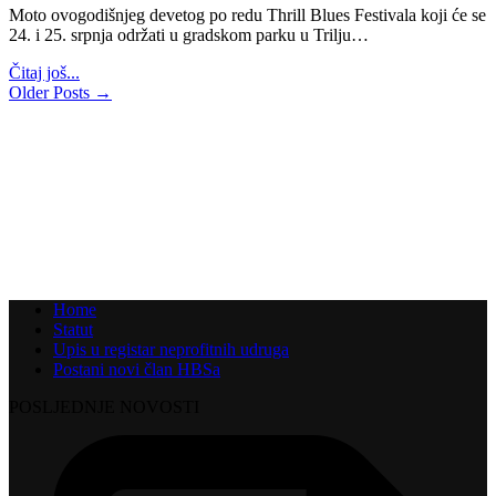
Moto ovogodišnjeg devetog po redu Thrill Blues Festivala koji će se
24. i 25. srpnja održati u gradskom parku u Trilju…
Čitaj još...
Older Posts →
Home
Statut
Upis u registar neprofitnih udruga
Postani novi član HBSa
POSLJEDNJE NOVOSTI