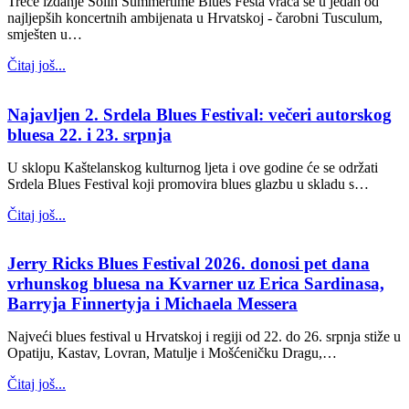
Treće izdanje Solin Summertime Blues Festa vraća se u jedan od
najljepših koncertnih ambijenata u Hrvatskoj - čarobni Tusculum,
smješten u…
Čitaj još...
Najavljen 2. Srdela Blues Festival: večeri autorskog
bluesa 22. i 23. srpnja
U sklopu Kaštelanskog kulturnog ljeta i ove godine će se održati
Srdela Blues Festival koji promovira blues glazbu u skladu s…
Čitaj još...
Jerry Ricks Blues Festival 2026. donosi pet dana
vrhunskog bluesa na Kvarner uz Erica Sardinasa,
Barryja Finnertyja i Michaela Messera
Najveći blues festival u Hrvatskoj i regiji od 22. do 26. srpnja stiže u
Opatiju, Kastav, Lovran, Matulje i Mošćeničku Dragu,…
Čitaj još...