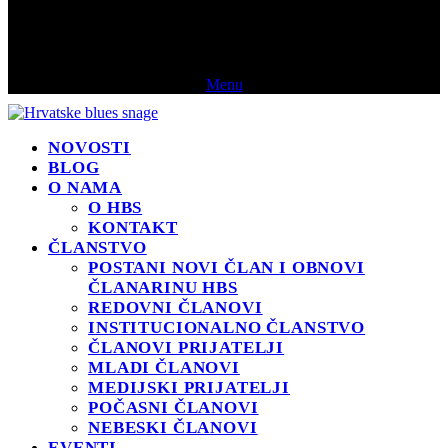
Menu
NOVOSTI
BLOG
O NAMA
O HBS
KONTAKT
ČLANSTVO
POSTANI NOVI ČLAN I OBNOVI
ČLANARINU HBS
REDOVNI ČLANOVI
INSTITUCIONALNO ČLANSTVO
ČLANOVI PRIJATELJI
MLADI ČLANOVI
MEDIJSKI PRIJATELJI
POČASNI ČLANOVI
NEBESKI ČLANOVI
EVENTI