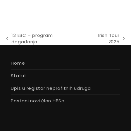
13 EBC – program
Irish Tour
previous
next
događanja
2025
post:
post:
Home
Statut
Upis u registar neprofitnih udruga
Postani novi član HBSa