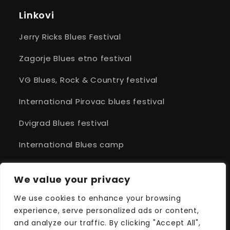
Linkovi
Jerry Ricks Blues Festival
Zagorje Blues etno festival
VG Blues, Rock & Country festival
International Pirovac blues festival
Dvigrad Blues festival
International Blues camp
Cittanova Blues
We value your privacy
Fontana Blues festival
We use cookies to enhance your browsing
Sugar Cube Blues fest
experience, serve personalized ads or content,
and analyze our traffic. By clicking "Accept All",