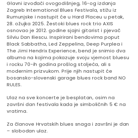
Glavni izvođači ovogodišnjeg, 16-og izdanja
Zagreb International Blues Festivala, stižu iz
Rumunjske i nastupit će u Hard Placeu u petak,
28. ožujka 2025. Žestoki blues rock trio AXIS
osnovao je 2012. godine sjajni gitarist i pjevač
Silviu Dan Iliescu. Inspirirani bendovima poput
Black Sabbatha, Led Zeppelina, Deep Purplea i
The Jimi Hendrix Experience, bend je snimio dva
albuma na kojima pokazuje svoju vjernost bluesu
i rocku 70-ih godina prošlog stoljeća, ali s
modernim prizvukom. Prije njih nastupit će
bosansko-slovenski garage blues rock band NO
RULES.
Ulaz na sve koncerte je besplatan, osim na
završni dan festivala kada je simboličnih 5 € na
vratima.
Za članove Hrvatskih blues snaga i završni je dan
– slobodan ulaz.