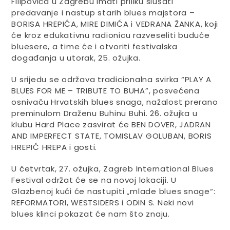
Filipovića u Zagrebu imati priliku slušati
predavanje i nastup starih blues majstora –
BORISA HREPIĆA, MIRE DIMIĆA i VEDRANA ŽANKA, koji
će kroz edukativnu radionicu razveseliti buduće
bluesere, a time će i otvoriti festivalska
događanja u utorak, 25. ožujka.
U srijedu se održava tradicionalna svirka “PLAY A
BLUES FOR ME – TRIBUTE TO BUHA”, posvećena
osnivaču Hrvatskih blues snaga, nažalost prerano
preminulom Draženu Buhinu Buhi. 26. ožujka u
klubu Hard Place zasvirat će BEN DOVER, JADRAN
AND IMPERFECT STATE, TOMISLAV GOLUBAN, BORIS
HREPIĆ HREPA i gosti.
U četvrtak, 27. ožujka, Zagreb International Blues
Festival održat će se na novoj lokaciji. U
Glazbenoj kući će nastupiti „mlade blues snage“:
REFORMATORI, WESTSIDERS i ODIN S. Neki novi
blues klinci pokazat će nam što znaju.